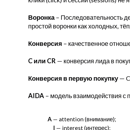
Воронка
– Последовательность дей
простой воронки как холодных, тёпл
Конверсия
– качественное отноше
C или CR
— конверсия лида в поку
Конверсия в первую покупку
— C
AIDA
– модель взаимодействия с п
A
— attention (внимание);
I
— interest (интерес);