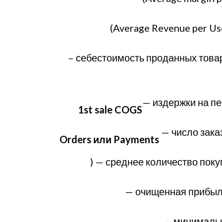
(Average Revenue per Us
– себестоимость проданных товар
— издержки на пе
1st sale COGS
— число зака
Orders или Payments
) — среднее количество поку
— очищенная прибыль
– минимальн