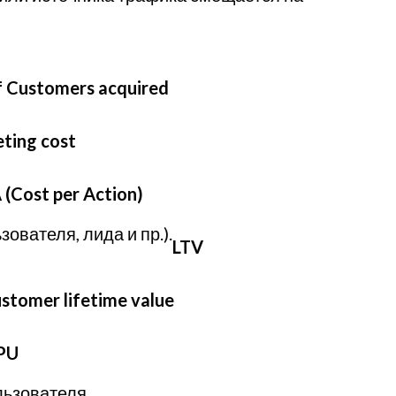
f Customers acquired
eting cost
 (Cost per Action)
ователя, лида и пр.).
LTV
stomer lifetime value
PU
льзователя.