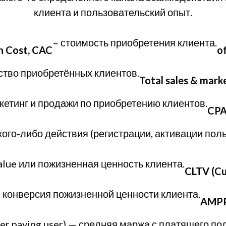
клиента и пользовательский опыт.
– стоимость приобретения клиента.
n Cost, CAC
o
ство приобретённых клиентов.
Total sales & mark
кетинг и продажи по приобретению клиентов.
CPA
ого-либо действия (регистрации, активации польз
value или пожизненная ценность клиента.
CLTV (Cu
– конверсия пожизненной ценности клиента.
AMP
per paying user) — средняя маржа с платящего по