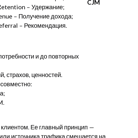
CJM
R
etention – Удержание;
enue – Получение дохода;
eferral – Рекомендация.
потребности и до повторных
й, страхов, ценностей.
 совместно:
а;
M.
 клиентом. Ее главный принцип —
 или источника трафика смещается на