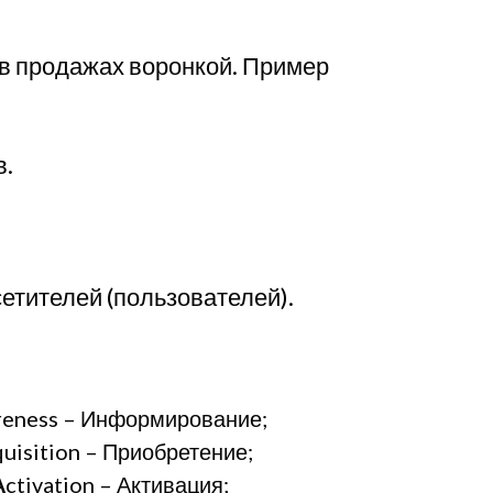
 в продажах воронкой. Пример
в.
етителей (пользователей).
reness – Информирование;
quisition – Приобретение;
A
ctivation – Активация;