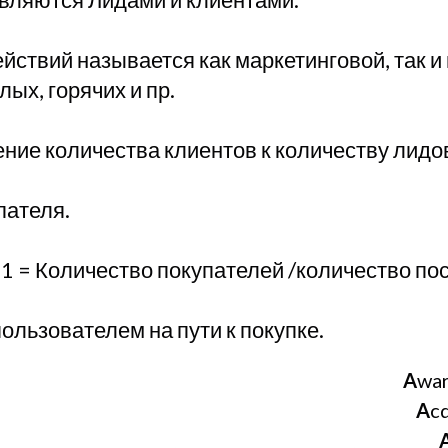
ствий называется как маркетинговой, так и
ых, горячих и пр.
ние количества клиентов к количеству лидо
пателя.
1 = Количество покупателей /количество пос
ользователем на пути к покупке.
A
wa
A
c