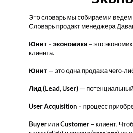
Это словарь мы собираем и ведем
Словарь продакт менеджера Давай
Юнит – экономика
– это экономик
клиента.
Юнит
— это одна продажа чего-ли
Лид (Lead, User)
— потенциальный
User Acquisition
– процесс приобре
Buyer
или
Customer
– клиент. Чтоб
клики (click) и сессии (sessions) н