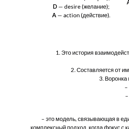
D
— desire (желание);
A
— action (действие).
1. Это история взаимодейс
2. Составляется от им
3. Воронка
–
–
– это модель, связывающая в ед
комплексный подход, когда фокус с 