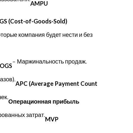
AMPU
S (Cost-of-Goods-Sold)
торые компания будет нести и без
– Маржинальность продаж.
COGS
азов).
APC (Average Payment Count
ек.
Операционная прибыль
рованных затрат.
MVP