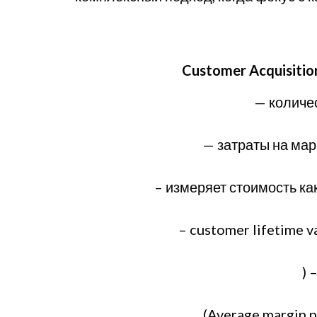
Customer Acquisitio
— количе
— затраты на мар
– измеряет стоимость как
– customer lifetime 
) 
(Average margin 