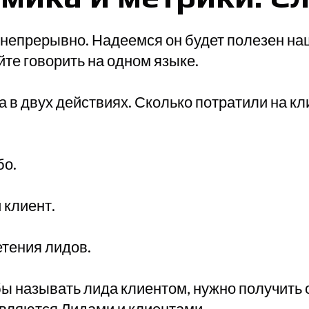
 непрерывно. Надеемся он будет полезен на
те говорить на одном языке.
а в двух действиях. Сколько потратили на кл
бо.
 клиент.
тения лидов.
ы называть лида клиентом, нужно получить о
е являются Лидами и клиентами.