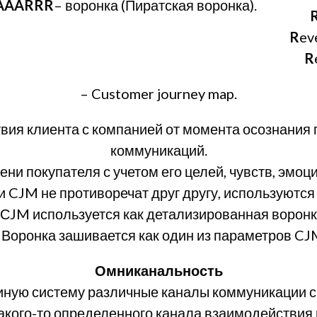
AAARRR
– воронка (Пиратская воронка).
R
ev
R
– Customer journey map.
твия клиента с компанией от момента осознания 
коммуникаций.
ени покупателя с учетом его целей, чувств, эмоци
 и CJM не противоречат друг другу, используются
 СJM используется как детализированная воронк
 Воронка зашивается как один из параметров CJ
Омниканальность
иную систему различные каналы коммуникации с
какого-то определенного канала взаимодействия