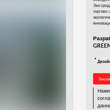
Эко сред
торгово-
экологич
инновац
Разра
GREEN
Дизай
Заказа
Нажим
согла
данн