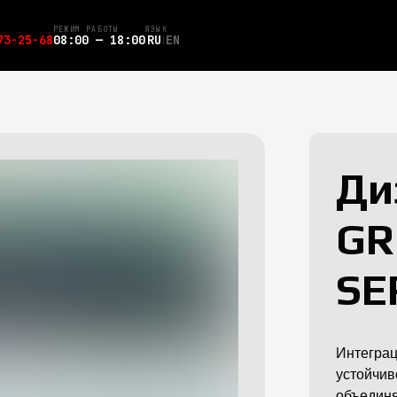
РЕЖИМ РАБОТЫ
ЯЗЫК
73-25-68
08:00 — 18:00
RU
EN
Ди
GR
SE
Интегра
устойчив
объединя