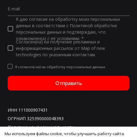
E-mail
Я даю согласие на обработку моих персональных
данных в соответствии с Политикой обработки
персональных данных и подтверждаю, что
ознакомлен(а) с её условиями. *
Согласен(на) на получение рекламных и
информационных рассылок от Map of new
technologies по указанным контактам.
Я согласен(-на) на обработку персональных данных
Отправить
ИНН 111000907431
ОГРНИП 325390000048393
Политика конфиденциальности
Мы используем файлы cookie, чтобы улучшить работу сайта.
Все права защищены