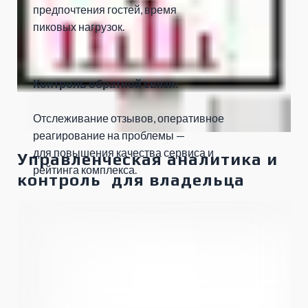
предпочтения гостей, время
пиковых нагрузок.
Контроль обратной связи:
Отслеживание отзывов, оперативное
реагирование на проблемы —
для повышения качества сервиса и
Управленческая аналитика и
рейтинга комплекса.
контроль для владельца